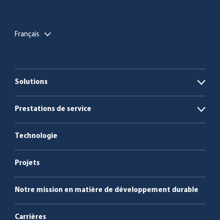
Français
Solutions
Open
Installations de biogaz
Prestations de service
Open
Chaudières à biomasse et à déchets
L’énergie en tant que service
Technologie
Service & maintenance
Projets
Notre mission en matière de développement durable
Carrières