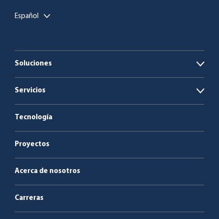
Español
Soluciones
Open
Plantas de biogás
Servicios
Open
Calderas de biomasa y residuos
Energía como servicio
Tecnología
Servicio y mantenimiento
Proyectos
Acerca de nosotros
Carreras