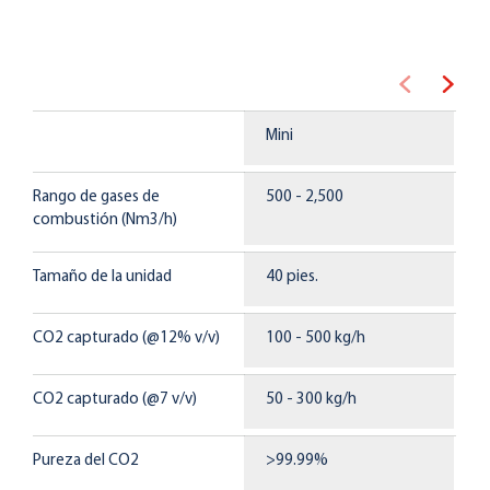
Mini
C
Rango de gases de
500 - 2,500
2
combustión (Nm3/h)
Tamaño de la unidad
40 pies.
4
CO2 capturado (@12% v/v)
100 - 500 kg/h
5
CO2 capturado (@7 v/v)
50 - 300 kg/h
3
Pureza del CO2
>99.99%
>