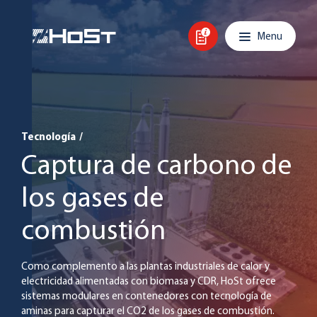
Skip to content
Main navigation
Menu
Tecnología
/
Captura de carbono de
los gases de
combustión
Como complemento a las plantas industriales de calor y
electricidad alimentadas con biomasa y CDR, HoSt ofrece
sistemas modulares en contenedores con tecnología de
aminas para capturar el CO2 de los gases de combustión.