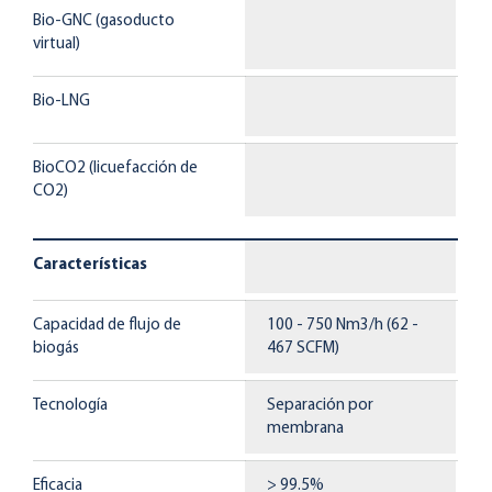
Bio-GNC (gasoducto
virtual)
Bio-LNG
BioCO2 (licuefacción de
CO2)
Características
Capacidad de flujo de
100 - 750 Nm3/h (62 -
7
biogás
467 SCFM)
-
Tecnología
Separación por
S
membrana
m
Eficacia
> 99.5%
>