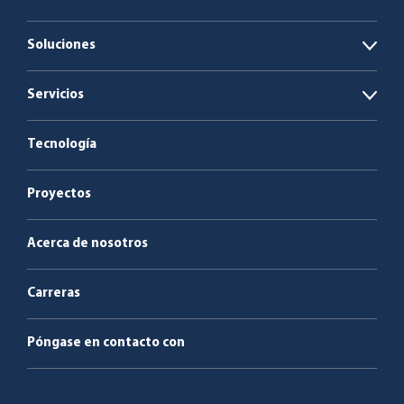
Soluciones
Open
Plantas de biogás
Servicios
Open
Calderas de biomasa y residuos
Energía como servicio
Tecnología
Servicio y mantenimiento
Proyectos
Acerca de nosotros
Carreras
Póngase en contacto con