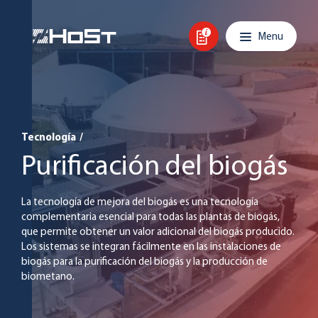
Skip to content
Main navigation
Menu
Tecnología
/
Purificación del biogás
La tecnología de mejora del biogás es una tecnología
complementaria esencial para todas las plantas de biogás,
que permite obtener un valor adicional del biogás producido.
Los sistemas se integran fácilmente en las instalaciones de
biogás para la purificación del biogás y la producción de
biometano.