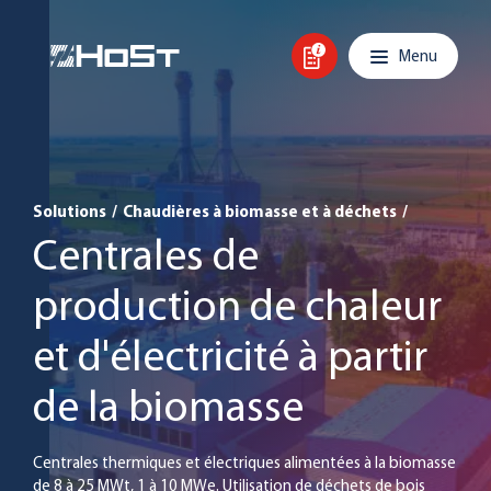
Skip to content
Main navigation
Menu
Solutions
/
Chaudières à biomasse et à déchets
/
Centrales de
production de chaleur
et d'électricité à partir
de la biomasse
Centrales thermiques et électriques alimentées à la biomasse
de 8 à 25 MWt, 1 à 10 MWe. Utilisation de déchets de bois