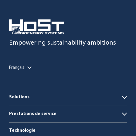
Empowering sustainability ambitions
Français
Solutions
Open
Installations de biogaz
Prestations de service
Open
Chaudières à biomasse et à déchets
L’énergie en tant que service
Technologie