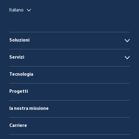
Italiano
Soluzioni
Open
Impianti di biogas
Servizi
Open
Caldaie a biomassa e a rifiuti
Energia come servizio
Tecnologia
Assistenza e manutenzione
Progetti
la nostra missione
Carriere