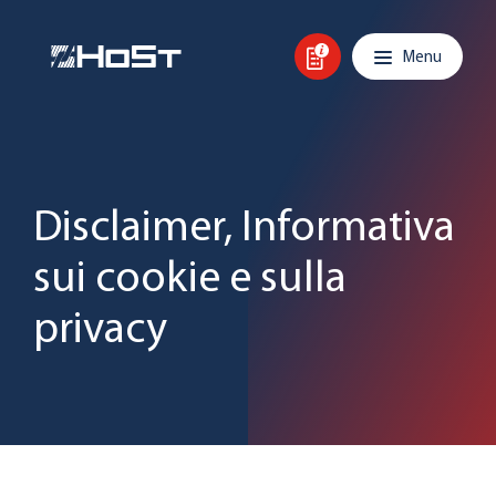
Skip to content
Main navigation
Menu
Disclaimer, Informativa
sui cookie e sulla
privacy