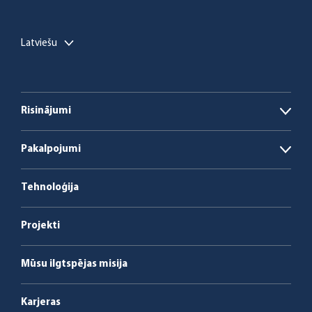
Latviešu
Risinājumi
Open
Biogāzes ražotnes
Pakalpojumi
Open
Biomasas un ar atkritumiem kurināmas
Enerģija kā pakalpojums
katlumājas
Tehnoloģija
Apkalpošana un apkope
Projekti
Mūsu ilgtspējas misija
Karjeras