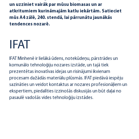
un uzziniet vairāk par mūsu biomasas un ar
atkritumiem kurināmajām katlu iekārtām. Satieciet
mūs A4 zālē, 240. stendā, lai pārrunātu jaunākās
tendences nozarē.
IFAT
IFAT Minhenē ir lielākā ūdens, notekūdeņu, pārstrādes un
komunālo tehnoloģiju nozares izstāde, un tajā tiek
prezentētas inovatīvas idejas un risinājumi ikvienam
procesam dažādās materiālu plūsmās. IFAT piedāvā iespēju
sazināties un veidot kontaktus ar nozares profesionāļiem un
ekspertiem, piedalīties izzinošās diskusijās un būt daļai no
pasaulē vadošās vides tehnoloģiju izstādes.