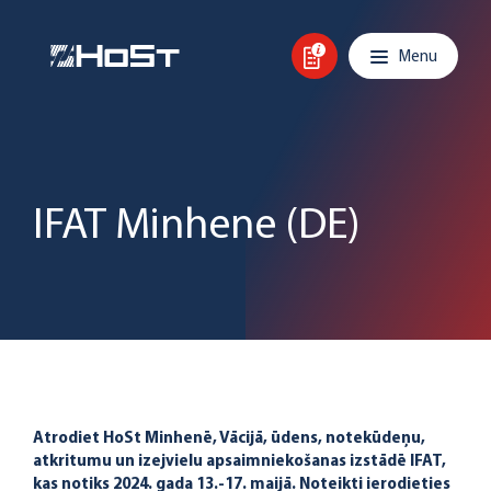
Skip to content
Main navigation
Menu
IFAT Minhene (DE)
Atrodiet HoSt Minhenē, Vācijā, ūdens, notekūdeņu,
atkritumu un izejvielu apsaimniekošanas izstādē IFAT,
kas notiks 2024. gada 13.-17. maijā. Noteikti ierodieties