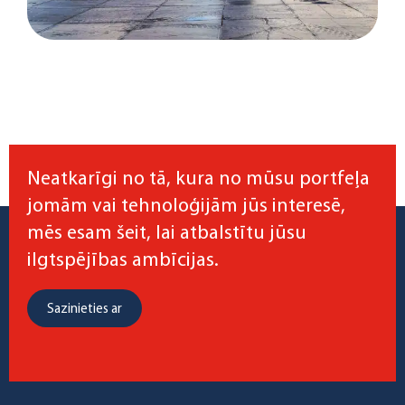
Neatkarīgi no tā, kura no mūsu portfeļa
jomām vai tehnoloģijām jūs interesē,
mēs esam šeit, lai atbalstītu jūsu
ilgtspējības ambīcijas.
Sazinieties ar