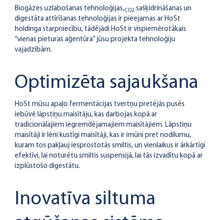
Biogāzes uzlabošanas tehnoloģijas,
sašķidrināšanas un
CO2
digestāta attīrīšanas tehnoloģijas ir pieejamas ar HoSt
holdinga starpniecību, tādējādi HoSt ir vispiemērotākais
“vienas pieturas aģentūra” jūsu projekta tehnoloģiju
vajadzībām.
Optimizēta sajaukšana
HoSt mūsu apaļo fermentācijas tvertņu pretējās pusēs
iebūvē lāpstiņu maisītāju, kas darbojas kopā ar
tradicionālajiem iegremdējamajiem maisītājiem. Lāpstiņu
maisītāji ir lēni kustīgi maisītāji, kas ir imūni pret nodilumu,
kuram tos pakļauj iesprostotās smiltis, un vienlaikus ir ārkārtīgi
efektīvi, lai noturētu smiltis suspensijā, lai tās izvadītu kopā ar
izplūstošo digestātu.
Inovatīva siltuma