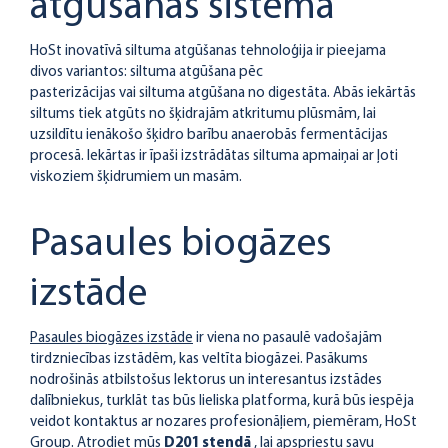
atgūšanas sistēma
HoSt inovatīvā siltuma atgūšanas tehnoloģija ir pieejama
divos variantos: siltuma atgūšana pēc
pasterizācijas vai siltuma atgūšana no digestāta. Abās iekārtās
siltums tiek atgūts no šķidrajām atkritumu plūsmām, lai
uzsildītu ienākošo šķidro barību anaerobās fermentācijas
procesā. Iekārtas ir īpaši izstrādātas siltuma apmaiņai ar ļoti
viskoziem šķidrumiem un masām.
Pasaules biogāzes
izstāde
Pasaules biogāzes izstāde
ir viena no pasaulē vadošajām
tirdzniecības izstādēm, kas veltīta biogāzei. Pasākums
nodrošinās atbilstošus lektorus un interesantus izstādes
dalībniekus, turklāt tas būs lieliska platforma, kurā būs iespēja
veidot kontaktus ar nozares profesionāļiem, piemēram, HoSt
Group. Atrodiet mūs
D201 stendā
, lai apspriestu savu