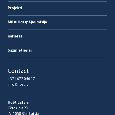
Apkalpošana un apkope
Projekti
Mūsu ilgtspējas misija
Karjeras
Sazinieties ar
Contact
+371 672 046 17
info@host.lv
HoSt Latvia
Cēres iela 23
LV-1058 Rīga Latvia