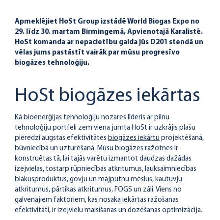
Apmeklējiet HoSt Group izstādē World Biogas Expo no
29. līdz 30. martam Birmingemā, Apvienotajā Karalistē.
HoSt komanda ar nepacietību gaida jūs D201 stendā un
vēlas jums pastāstīt vairāk par mūsu progresīvo
biogāzes tehnoloģiju.
HoSt biogāzes iekārtas
Kā bioenerģijas tehnoloģiju nozares līderis ar pilnu
tehnoloģiju portfeli zem viena jumta HoSt ir uzkrājis plašu
pieredzi augstas efektivitātes
biogāzes iekārtu
projektēšanā,
būvniecībā un uzturēšanā. Mūsu biogāzes ražotnes ir
konstruētas tā, lai tajās varētu izmantot daudzas dažādas
izejvielas, tostarp rūpniecības atkritumus, lauksaimniecības
blakusproduktus, govju un mājputnu mēslus, kautuvju
atkritumus, pārtikas atkritumus, FOGS un zāli. Viens no
galvenajiem faktoriem, kas nosaka iekārtas ražošanas
efektivitāti, ir izejvielu maisīšanas un dozēšanas optimizācija.