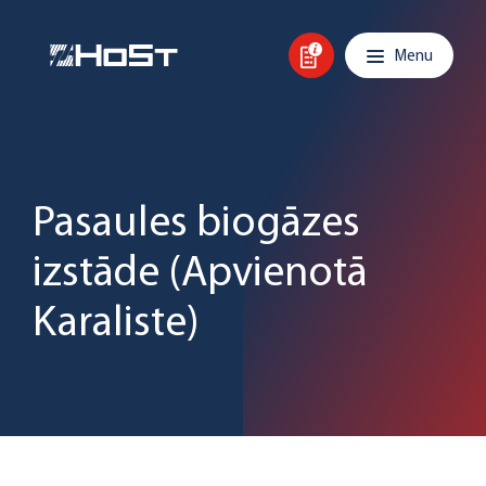
Skip to content
Main navigation
Menu
Pasaules biogāzes
izstāde (Apvienotā
Karaliste)