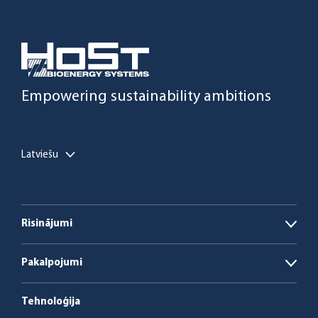
Empowering sustainability ambitions
Latviešu
Risinājumi
Open
Biogāzes ražotnes
Pakalpojumi
Open
Biomasas un ar atkritumiem kurināmas
Enerģija kā pakalpojums
katlumājas
Tehnoloģija