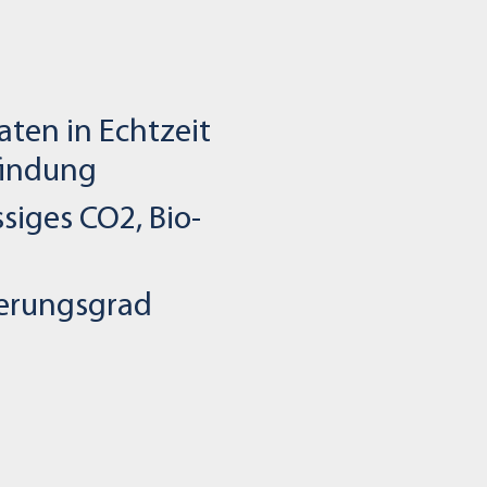
ten in Echtzeit
findung
iges CO2, Bio-
ierungsgrad