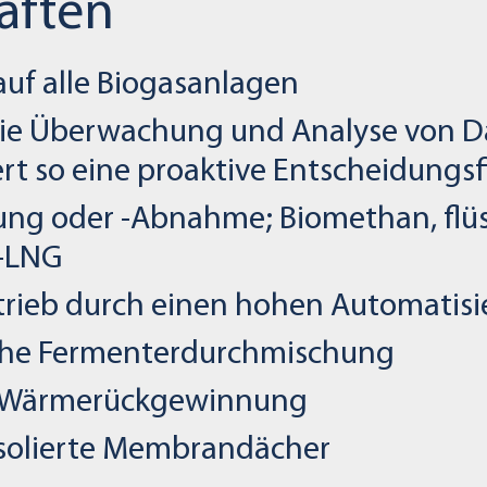
aften
uf alle Biogasanlagen
ie Überwachung und Analyse von Da
ert so eine proaktive Entscheidungs
ng oder -Abnahme; Biomethan, flüss
-LNG
trieb durch einen hohen Automatis
iche Fermenterdurchmischung
r Wärmerückgewinnung
isolierte Membrandächer