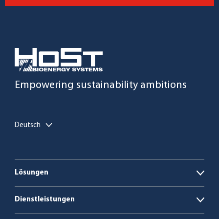
Empowering sustainability ambitions
Deutsch
Lösungen
Open
Biogasanlagen
Dienstleistungen
Open
Biomasse- und abfallbefeuerte