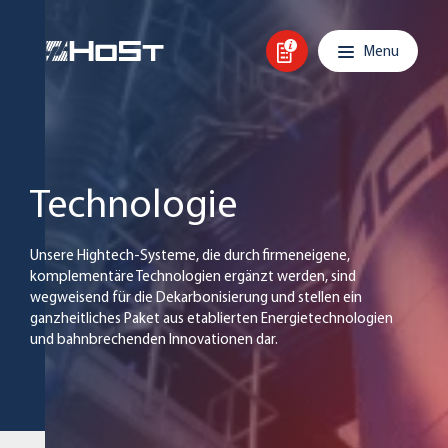
Skip to content
Main navigation
Menu
Technologie
Unsere Hightech-Systeme, die durch firmeneigene,
komplementäre Technologien ergänzt werden, sind
wegweisend für die Dekarbonisierung und stellen ein
ganzheitliches Paket aus etablierten Energietechnologien
und bahnbrechenden Innovationen dar.