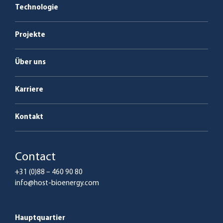
Energie als Dienstleistung
Kesselanlagen
Technologie
Service & Wartung; Instandhaltung
Projekte
Über uns
Karriere
Kontakt
Contact
+31 (0)88 – 460 90 80
info@host-bioenergy.com
Hauptquartier