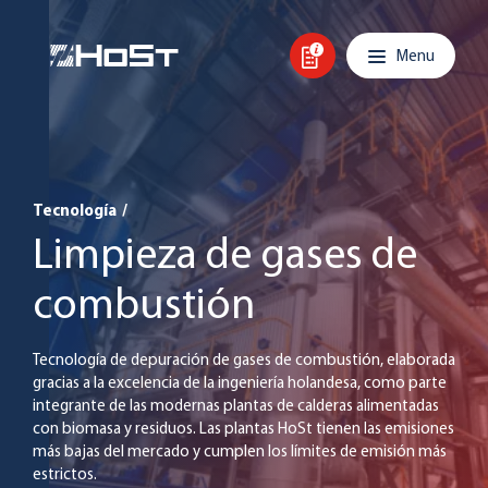
Skip to content
Main navigation
Menu
Tecnología
/
Limpieza de gases de
combustión
Tecnología de depuración de gases de combustión, elaborada
gracias a la excelencia de la ingeniería holandesa, como parte
integrante de las modernas plantas de calderas alimentadas
con biomasa y residuos. Las plantas HoSt tienen las emisiones
más bajas del mercado y cumplen los límites de emisión más
estrictos.