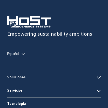
Empowering sustainability ambitions
Español
Soluciones
Open
Plantas de biogás
Servicios
Open
Calderas de biomasa y residuos
Energía como servicio
Tecnología