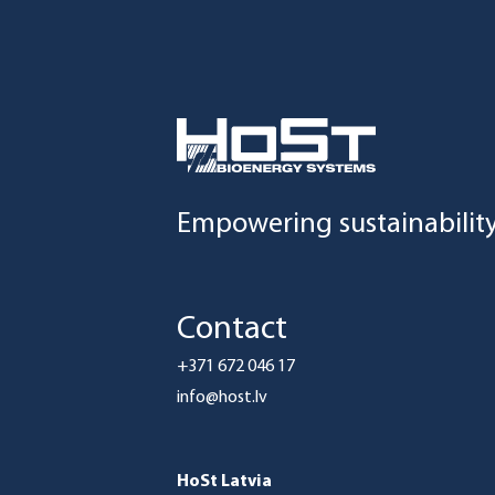
Empowering sustainabilit
Contact
+371 672 046 17
info@host.lv
HoSt Latvia