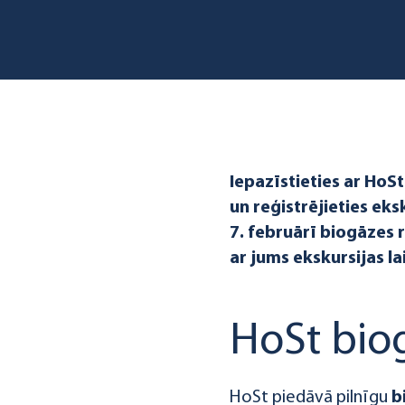
Iepazīstieties ar HoSt
un reģistrējieties eks
7. februārī biogāzes
ar jums ekskursijas l
HoSt bio
HoSt piedāvā pilnīgu
b