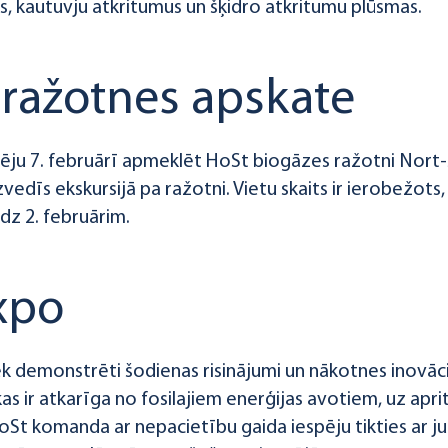
s, kautuvju atkritumus un šķidro atkritumu plūsmas.
 ražotnes apskate
ēju 7. februārī apmeklēt HoSt biogāzes ražotni Nort-
vedīs ekskursijā pa ražotni. Vietu skaits ir ierobežots
dz 2. februārim.
xpo
ek demonstrēti šodienas risinājumi un nākotnes inovāci
kas ir atkarīga no fosilajiem enerģijas avotiem, uz apr
oSt komanda ar nepacietību gaida iespēju tikties ar ju