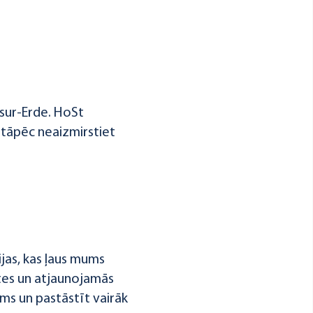
sur-Erde. HoSt
, tāpēc neaizmirstiet
jas, kas ļaus mums
ites un atjaunojamās
ms un pastāstīt vairāk