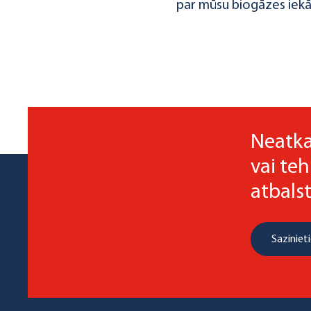
par mūsu biogāzes iekā
Neatka
vai teh
atbalst
Sazinieti