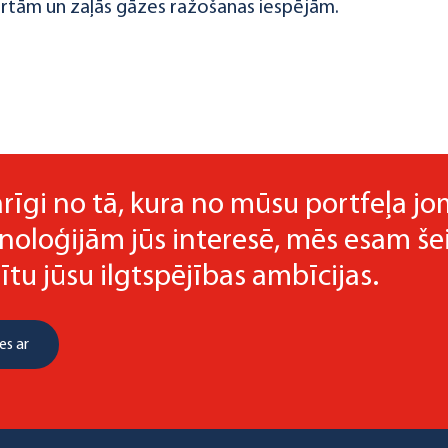
rtām un zaļās gāzes ražošanas iespējām.
rīgi no tā, kura no mūsu portfeļa 
noloģijām jūs interesē, mēs esam šeit
ītu jūsu ilgtspējības ambīcijas.
es ar