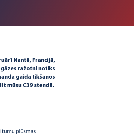
ruārī Nantē, Francijā,
ogāzes ražotni notiks
manda gaida tikšanos
idīt mūsu C39 stendā.
ritumu plūsmas