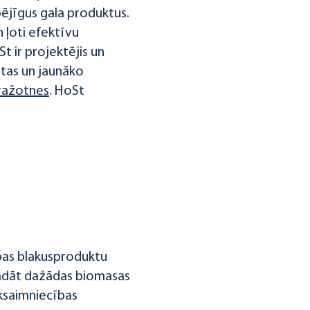
pējīgus gala produktus.
 ļoti efektīvu
t ir projektējis un
rtas un jaunāko
ražotnes
. HoSt
ības blakusproduktu
rādāt dažādas biomasas
uksaimniecības