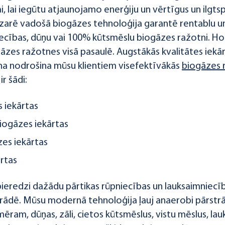
, lai iegūtu atjaunojamo enerģiju un vērtīgus un ilgts
arē vadošā biogāzes tehnoloģija garantē rentablu un
ecības, dūņu vai 100% kūtsmēslu biogāzes ražotni. HoS
āzes ražotnes visā pasaulē. Augstākās kvalitātes iekā
na nodrošina mūsu klientiem visefektīvākās
biogāzes 
r šādi:
 iekārtas
iogāzes iekārtas
zes iekārtas
rtas
 pieredzi dažādu pārtikas rūpniecības un lauksaimniec
trādē. Mūsu modernā tehnoloģija ļauj anaerobi pārst
ēram, dūņas, zāli, cietos kūtsmēslus, vistu mēslus, la