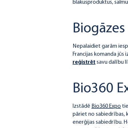
blakusproduktus, salmu
Biogāzes
Nepalaidiet garām iesp
Francijas komanda jūs iz
reģistrēt
savu dalību lī
Bio360 E
Izstādē
Bio360 Expo
ti
pāriet no sabiedrības, 
enerģijas sabiedrību. H