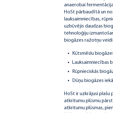
anaerobai fermentācijai
HoSt pārbaudītā un noz
lauksaimniecības, rūpni
uzbūvējis daudzas biog
tehnoloģiju izmantoša
biogāzes ražotņu veidi i
Kūtsmēslu biogāzes
Lauksaimniecības b
Rūpnieciskās biogā
Dūņu biogāzes iekā
HoSt ir uzkrājusi plašu
atkritumu plūsmu pārs
atkritumu plūsmas, piem