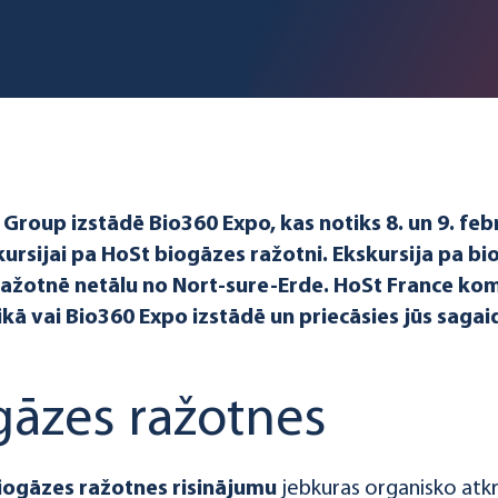
 Group izstādē Bio360 Expo, kas notiks 8. un 9. feb
kursijai pa HoSt biogāzes ražotni. Ekskursija pa bi
 ražotnē netālu no Nort-sure-Erde. HoSt France ko
aikā vai Bio360 Expo izstādē un priecāsies jūs saga
gāzes ražotnes
iogāzes ražotnes risinājumu
jebkuras organisko atk