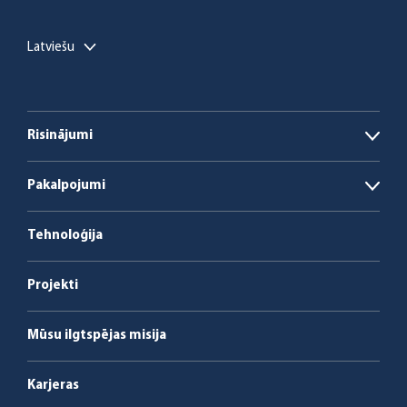
Latviešu
Risinājumi
Open
Biogāzes ražotnes
Pakalpojumi
Open
Biomasas un ar atkritumiem kurināmas
Enerģija kā pakalpojums
katlumājas
Tehnoloģija
Apkalpošana un apkope
Projekti
Mūsu ilgtspējas misija
Karjeras