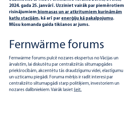
2024. gada 25. janvārī. Uzziniet vairāk par piemērotiem
risinājumiem
biomasas un ar atkritumiem kurināmām
katlu stacijām,
kā arī par
enerģiju kā pakalpojumu
.
Mūsu komanda gaida tikšanos ar jums.
Fernwärme forums
Fernwärme forums pulcē nozares ekspertus no Vācijas un
ārvalstīm, lai diskutētu par centralizētās siltumapgādes
priekšrocībām, akcentētu tās draudzīgumu videi, elastīgumu
un uzticamu piegādi. Foruma mērķis ir radīt interesi par
centralizēto siltumapgādi starp politiķiem, investoriem un
nozares dalībniekiem. Vairāk lasiet
šeit.