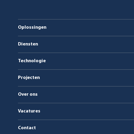
Oplossingen
Biogasinstallaties
Diensten
Ketelcentrales op biomassa en afva
Energie als dienst
Technologie
Service en onderhoud
Projecten
Over ons
Vacatures
Contact