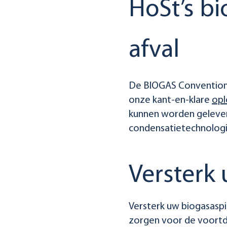
HoSt’s bi
afval
De BIOGAS Convention &
onze kant-en-klare
opl
kunnen worden gelever
condensatietechnologi
Versterk 
Versterk uw biogasaspi
zorgen voor de voortd