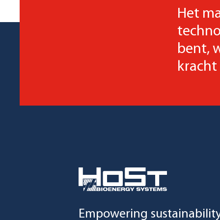
Het ma
techno
bent, 
kracht 
Empowering sustainabilit