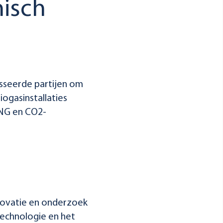
nisch
esseerde partijen om
ogasinstallaties
CNG en CO2-
nnovatie en onderzoek
echnologie en het