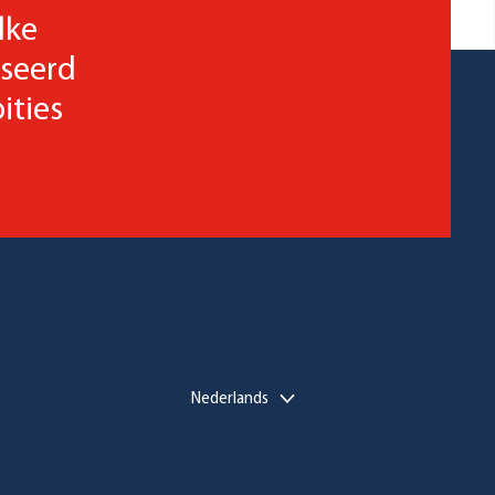
lke
sseerd
ities
Nederlands