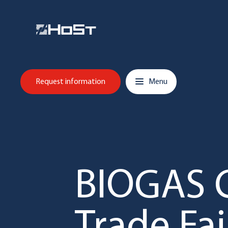
Overslaan en inhoud weergeven
Hoofdnavigatie
Request information
Menu
BIOGAS 