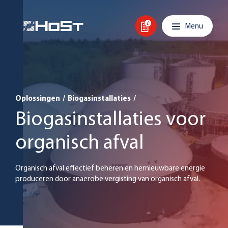
Overslaan en inhoud weergeven
Hoofdnavigatie
Menu
Oplossingen
/
Biogasinstallaties
/
Biogasinstallaties voor
organisch afval
Organisch afval effectief beheren en hernieuwbare energie
produceren door anaerobe vergisting van organisch afval.