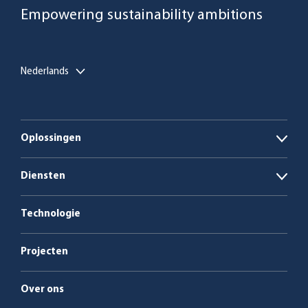
Empowering sustainability ambitions
Nederlands
Oplossingen
Open
Biogasinstallaties
Diensten
Open
Ketelcentrales op biomassa en afval
Energie als dienst
Technologie
Service en onderhoud
Projecten
Over ons