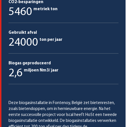
CO2-besparingen
5460
metriek ton
Gebruikt afval
24000
ton per jaar
Biogas geproduceerd
2,6
miljoen Nm3/ jaar
Deze biogasinstallatie in Fontenoy, België zet bietenresten,
zoals bietendoppen, om in hernieuwbare energie. Na het
eerste succesvolle project voor Iscal heeft HoSt een tweede
biogasinstallatie ontwikkeld. De biogasinstallaties verwerken
efficiënt tot 200 ton afval per dag tijdens de