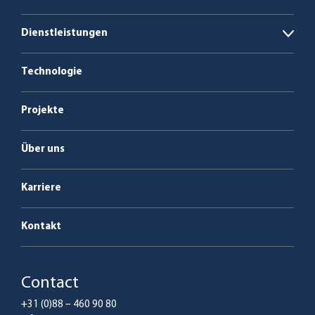
Open
Biogasanlagen
Dienstleistungen
Open
Biomasse- und abfallbefeuerte
Energie als Dienstleistung
Kesselanlagen
Technologie
Service & Wartung; Instandhaltung
Projekte
Über uns
Karriere
Kontakt
Contact
+31 (0)88 – 460 90 80