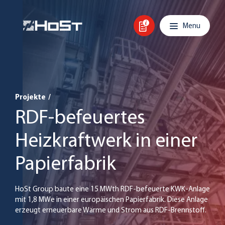
Skip to content
Main navigation
Menu
Projekte
/
RDF-befeuertes
Heizkraftwerk in einer
Papierfabrik
HoSt Group baute eine 15 MWth RDF-befeuerte KWK-Anlage
mit 1,8 MWe in einer europäischen Papierfabrik. Diese Anlage
erzeugt erneuerbare Wärme und Strom aus RDF-Brennstoff.