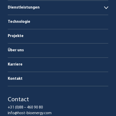
Biogasanlagen
Dienstleistungen
Open
Biomasse- und abfallbefeuerte
Energie als Dienstleistung
Kesselanlagen
Technologie
Service & Wartung; Instandhaltung
Projekte
Über uns
Karriere
Kontakt
Contact
+31 (0)88 – 460 90 80
info@host-bioenergy.com