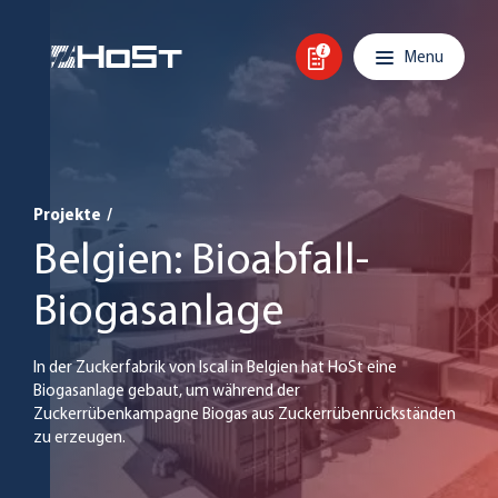
Skip to content
Main navigation
Menu
Projekte
/
Belgien: Bioabfall-
Biogasanlage
In der Zuckerfabrik von Iscal in Belgien hat HoSt eine
Biogasanlage gebaut, um während der
Zuckerrübenkampagne Biogas aus Zuckerrübenrückständen
zu erzeugen.