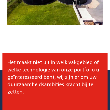
Het maakt niet uit in welk vakgebied of
welke technologie van onze portfolio u
geïnteresseerd bent, wij zijn er om uw
duurzaamheidsambities kracht bij te
zetten.