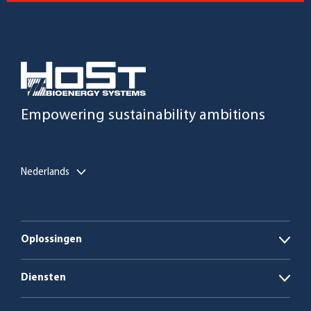
Empowering sustainability ambitions
Nederlands
Oplossingen
Open
Biogasinstallaties
Diensten
Open
Ketelcentrales op biomassa en afval
Energie als dienst