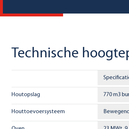
Technische hoogte
Specificati
Houtopslag
770 m3 bu
Houttoevoersysteem
Bewegende
Oven
23 MWt, 9 