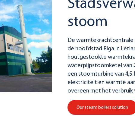
Stadsverw
stoom
De warmtekrachtcentrale in
de hoofdstad Riga in Letlan
houtgestookte warmtekra
waterpijpstoomketel van 
een stoomturbine van 4,5 
elektriciteit en warmte aan
overeen met het verbruik 
Our steam boilers solution