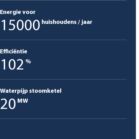
Energie voor
15000
huishoudens / jaar
Efficiëntie
102
%
Waterpijp stoomketel
20
MW