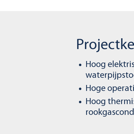
Projectk
Hoog elektri
waterpijpst
Hoge operat
Hoog thermi
rookgascond