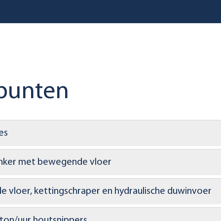
punten
es
nker met bewegende vloer
 vloer, kettingschraper en hydraulische duwinvoer
ton/uur houtsnippers