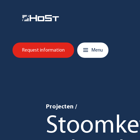
Overslaan en inhoud weergeven
Hoofdnavigatie
Request information
Menu
Projecten
/
Stoomkete