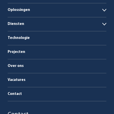
Oplossingen
Open
Biogasinstallaties
Diensten
Open
Ketelcentrales op biomassa en afval
Energie als dienst
Technologie
Service en onderhoud
Projecten
Over ons
Vacatures
Contact