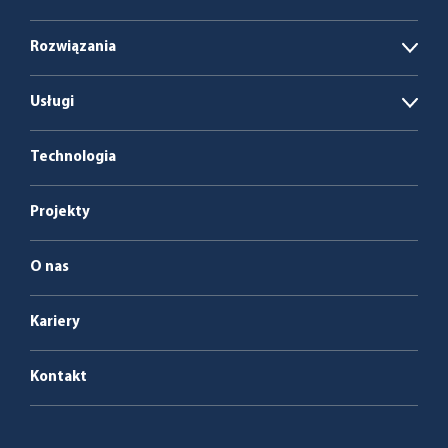
Rozwiązania
Open
Biogazownie
Usługi
Open
Kotłownie opalane biomasą i odpadami
Energia jako usługa
Technologia
Service et maintenance
Projekty
O nas
Kariery
Kontakt