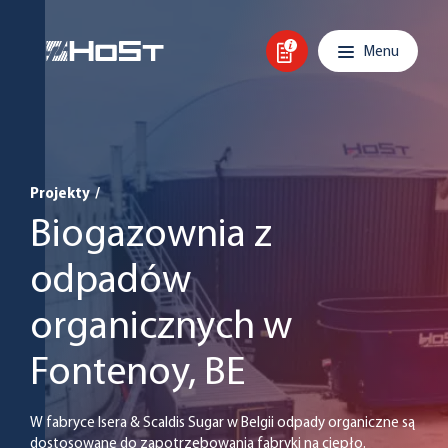
Skip to content
Main navigation
Menu
Projekty
/
Biogazownia z
odpadów
organicznych w
Fontenoy, BE
W fabryce Isera & Scaldis Sugar w Belgii odpady organiczne są
dostosowane do zapotrzebowania fabryki na ciepło.