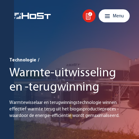
Overslaan en inhoud weergeven
Hoofdnavigatie
Menu
Technologie
/
Warmte-uitwisseling
en -terugwinning
Warmtewisselaar en terugwinningstechnologie winnen
effectief warmte terug uit het biogasproductieproces -
waardoor de energie-efficiëntie wordt gemaximaliseerd.