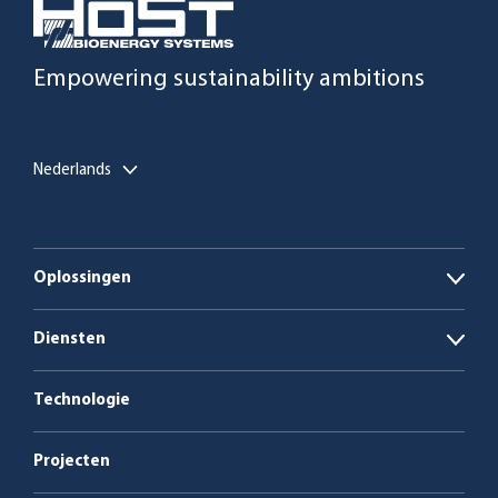
Empowering sustainability ambitions
Nederlands
Oplossingen
Open
Biogasinstallaties
Diensten
Open
Ketelcentrales op biomassa en afval
Energie als dienst
Technologie
Service en onderhoud
Projecten