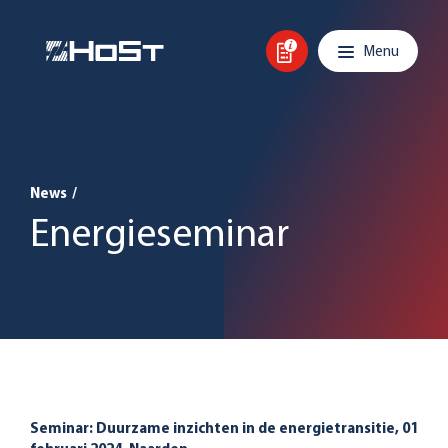
Skip to content
Main navigation
Menu
News
/
Energieseminar
Seminar: Duurzame inzichten in de energietransitie, 01