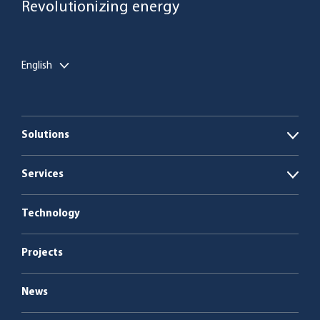
Revolutionizing energy
English
Solutions
Open
Biogas plants
Services
Open
Boiler plants
Energy as a Service
Technology
Service & maintenance
Projects
News